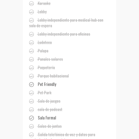
Karaoke
Lobby
Lobby independiente para medical hub con
sala de espera
Lobby independiente para oficinas
Ludoteca
Palapa
Panales solares
Paquetería
Parque habitacional
Pet Friendly
Pet Park
Sala de juegos
sala de podcast
Sala Formal
Salas de juntas
Salida telefónica de voz y datos para