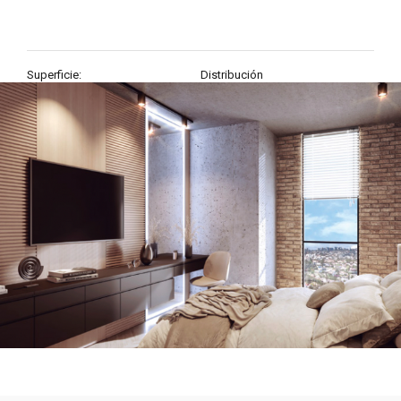
Superficie:
Distribución
Desde 96 hasta 124 mt2
2, 3 y 3,5 Bedrooms
Recámaras
Estado