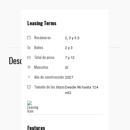
Leasing Terms
Recámaras
2, 3 y 3.5
Baños
2 y 3
Desde 5.8 mdp
Total de pisos
7 y 12
SOLICITAR INFORMACIÓN
Mascotas
Sí
Año de construcción
2027
Tamaño de los depas
Desde 96 hasta 124
mt2
Features