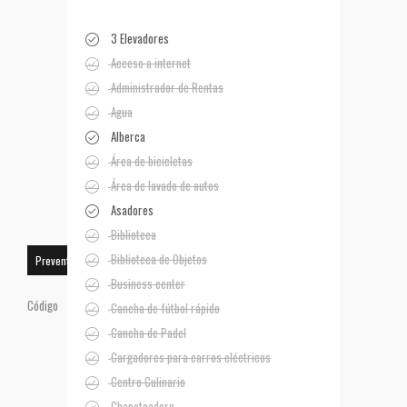
3 Elevadores
Acceso a internet
Administrador de Rentas
Agua
Alberca
Área de bicicletas
Área de lavado de autos
Asadores
Biblioteca
Biblioteca de Objetos
Preventa
Business center
Código
Cancha de fútbol rápido
Cancha de Padel
Cargadores para carros eléctricos
Centro Culinario
Chapoteadero