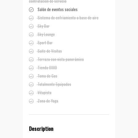
contratación de servicio
Salón de eventos sociales
Sistema de enfriamiento a base de aire
Sky Bar
Sky Lounge
Sport Bar
Suite de Visitas
Terraza con vista panorámica
Tienda OXXO
Toma de Gas
Totalmente Equipados
Vitapista
Zona de Yoga
Description