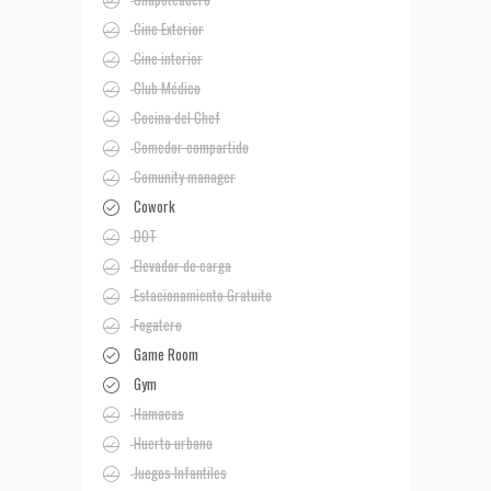
Cine Exterior
Cine interior
Club Médico
Cocina del Chef
Comedor compartido
Comunity manager
Cowork
DOT
Elevador de carga
Estacionamiento Gratuito
Fogatero
Game Room
Gym
Hamacas
Huerto urbano
Juegos Infantiles