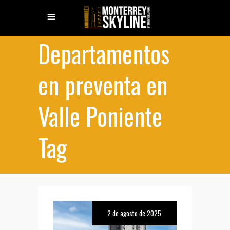
Departamentos
en preventa en
Valle Poniente
Tag
2 de agosto de 2025