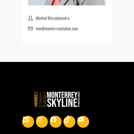
Montiel Maryalejandra
mm@monterreyskyline.com
LinkedIn
Instagram
Facebook
TikTok
YouTube