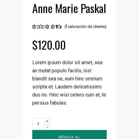
Anne Marie Paskal
Valorado
1
1
(
valoración de cliente)
5.00
sobre 5
$
120.00
basado
en
puntuación
de
cliente
Lorem ipsum dolor sit amet, sea
an mutat populo facilis, nisl
blandit sea ne, eum hinc omnium
scripta et. Laudem delicatissimi
duo no. Hinc wisi cetero cum at, te
persius fabulas.
Anne
Marie
Paskal
AÑADIR AL